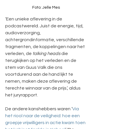
Foto: Jelle Mes
‘Een unieke aflevering in de 
podcastwereld. Juist de energie, tijd, 
audioverzorging, 
achtergrondinformatie, verschillende 
fragmenten, de koppelingen naar het 
verleden, de 
talking heads 
die 
terugkijken op het verleden en de 
stem van Guus Valk die ons 
voortdurend aan de hand lijkt te 
nemen, maken deze aflevering de 
terechte winnaar van de prijs.’, aldus 
het juryrapport.
De andere kanshebbers waren ‘
Via 
het riool naar de veiligheid: hoe een 
groepje vrijwilligers in actie kwam toen 