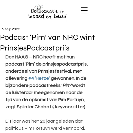
15 sep 2022
Podcast ‘Pim’ van NRC wint
PrinsjesPodcastprijs
Den HAAG – NRC heeft met hun 
podcast ‘Pim’ de prinsjespodcastprijs, 
onderdeel van Prinsjesfestival, met 
aflevering 
#4 ‘Hetze’
 gewonnen. In de 
bijzondere podcastreeks ‘
Pim’ 
wordt 
de luisteraar meegenomen naar de 
tijd van de opkomst van Pim Fortuyn, 
zegt Splinter Chabot (Juryvoorzitter).
Dit jaar was het 20 jaar geleden dat 
politicus Pim Fortuyn werd vermoord. 