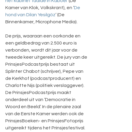
het kabinet faalde in Kaboel
’ (De 
Kamer van Klok, Volkskrant), en ‘
De 
hond van Dilan Yesilgöz
’ (De 
Binnenkamer, Microphone Media).
De prijs, waaraan een oorkonde en 
een geldbedrag van 2.500 euro is 
verbonden, wordt dit jaar voor de 
tweede keer uitgereikt. De jury van de 
PrinsjesPodcastprijs bestaat uit 
Splinter Chabot (schrijver), Pepe van 
de Kerkhof (podcastproducent) en 
Charlotte Nijs (politiek verslaggever). 
De PrinsjesPodcastprijs maakt 
onderdeel uit van ‘Democratie in 
Woord en Beeld’. In de plenaire zaal 
van de Eerste Kamer werden ook de 
PrinsjesBoeken- en PrinsjesFotoprijs 
uitgereikt tijdens het Prinsjesfestival.